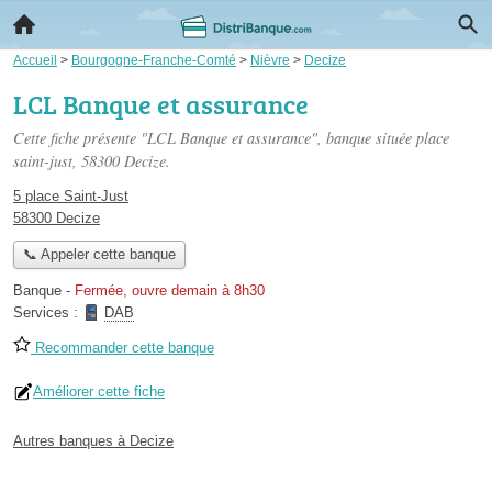
Accueil
>
Bourgogne-Franche-Comté
>
Nièvre
>
Decize
LCL Banque et assurance
Cette fiche présente "LCL Banque et assurance", banque située
place
saint-just
, 58300 Decize.
5 place Saint-Just
58300 Decize
📞 Appeler cette banque
Banque
-
Fermée, ouvre demain à 8h30
Services :
DAB
Recommander cette banque
Améliorer cette fiche
Autres banques à Decize