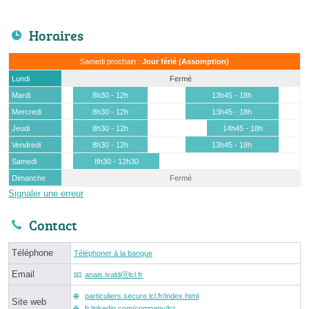
Horaires
Samedi prochain :
Jour férié (Assomption)
Lundi
Fermé
Mardi
8h30 - 12h
13h45 - 18h
Mercredi
8h30 - 12h
13h45 - 18h
Jeudi
8h30 - 12h
14h45 - 18h
Vendredi
8h30 - 12h
13h45 - 18h
Samedi
8h30 - 12h30
Dimanche
Fermé
Signaler une erreur
Contact
Téléphone
Téléphoner à la banque
Email
anais.ivaldiⓐlcl.fr
particuliers.secure.lcl.fr/index.html
Site web
fr.linkedin.com/company/lcl