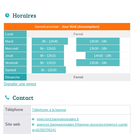
Horaires
Samedi prochain :
Jour férié (Assomption)
Lundi
Fermé
Mardi
9h - 12h45
13h30 - 18h
Mercredi
9h - 12h15
13h30 - 18h
Jeudi
9h - 12h15
14h30 - 18h
Vendredi
9h - 12h15
13h30 - 18h
Samedi
9h - 12h30
Dimanche
Fermé
Signaler une erreur
Contact
Téléphone
Téléphoner à la banque
www.nord.banquepopulaire.fr
Site web
agences.banquepopulaire.fr/banque-assurance/agence-cambr
ai-id1350700141