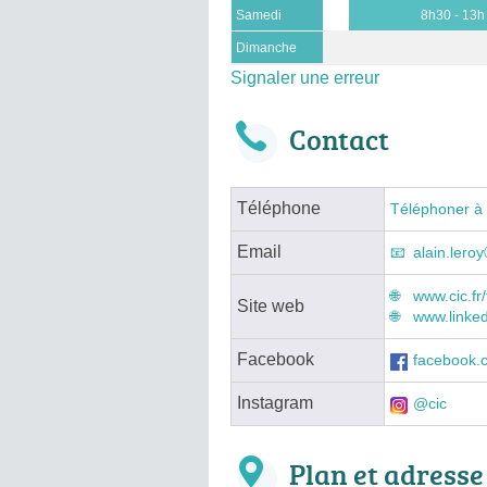
Samedi
8h30 - 13h
Dimanche
Signaler une erreur
Contact
Téléphone
Téléphoner à
Email
alain.leroy
www.cic.fr/
Site web
www.linke
Facebook
facebook.
Instagram
@cic
Plan et adresse