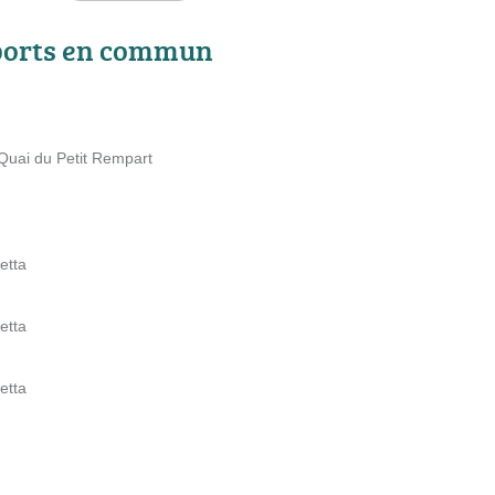
ports en commun
uai du Petit Rempart
etta
etta
etta