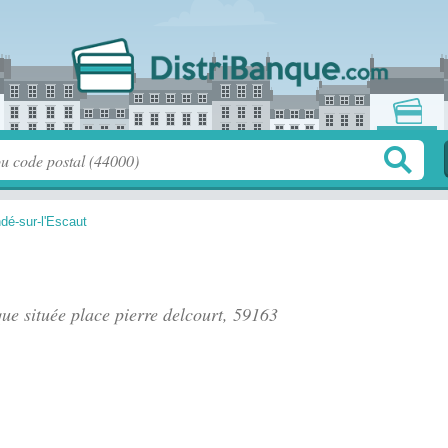
dé-sur-l'Escaut
que située
place pierre delcourt
, 59163