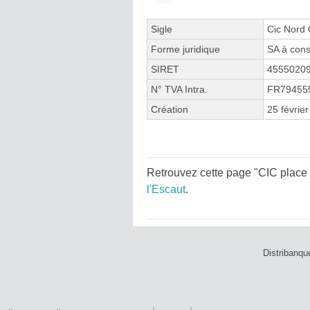
Sigle
Cic Nord
Forme juridique
SA à cons
SIRET
4555020
N° TVA Intra.
FR79455
Création
25 févrie
Retrouvez cette page "CIC place P
l'Escaut
.
Distribanqu