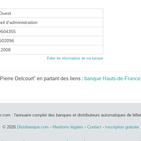
 Ouest
eil d'administration
9604355
502096
r 2008
Éditer les informations de ma banque
ierre Delcourt" en partant des liens :
banque Hauts-de-France
e.com : l'annuaire complet des banques et distributeurs automatiques de bille
© 2026
Distribanque.com
-
Mentions légales
-
Contact
-
Inscription gratuite