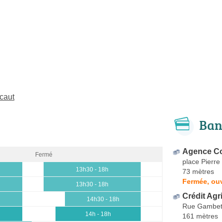
caut
Ban
Agence Co
Fermé
place Pierre
0
13h30 - 18h
73 mètres
Fermée, ou
0
13h30 - 18h
Crédit Agr
0
14h30 - 18h
Rue Gambet
0
14h - 18h
161 mètres