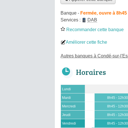
Banque
-
Fermée, ouvre à 8h45
Services :
DAB
Recommander cette banque
Améliorer cette fiche
Autres banques à Condé-sur-l'Es
Horaires
Lundi
Mardi
8h45 - 12h3
Mercredi
8h45 - 12h3
Jeudi
8h45 - 12h3
Vendredi
8h45 - 12h3