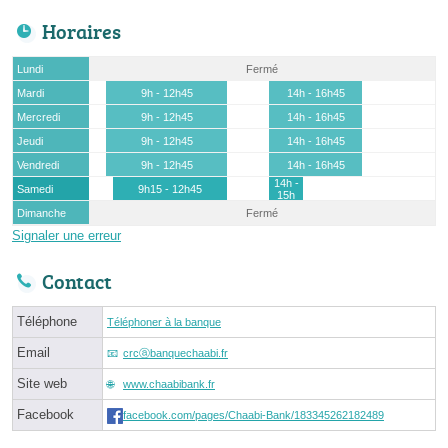
Horaires
Lundi
Fermé
Mardi
9h - 12h45
14h - 16h45
Mercredi
9h - 12h45
14h - 16h45
Jeudi
9h - 12h45
14h - 16h45
Vendredi
9h - 12h45
14h - 16h45
14h -
Samedi
9h15 - 12h45
15h
Dimanche
Fermé
Signaler une erreur
Contact
Téléphone
Téléphoner à la banque
Email
crcⓐbanquechaabi.fr
Site web
www.chaabibank.fr
Facebook
facebook.com/pages/Chaabi-Bank/183345262182489