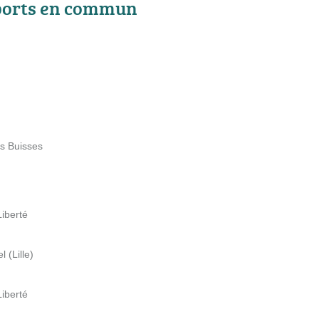
ports en commun
es Buisses
Liberté
 (Lille)
Liberté