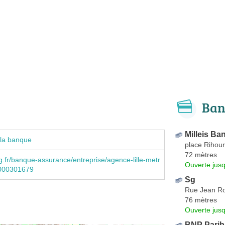
Ban
Milleis Ba
 la banque
place Rihour
72 mètres
.fr/banque-assurance/entreprise/agence-lille-metr
Ouverte jus
3000301679
Sg
Rue Jean Ro
76 mètres
Ouverte jus
BNP Pariba