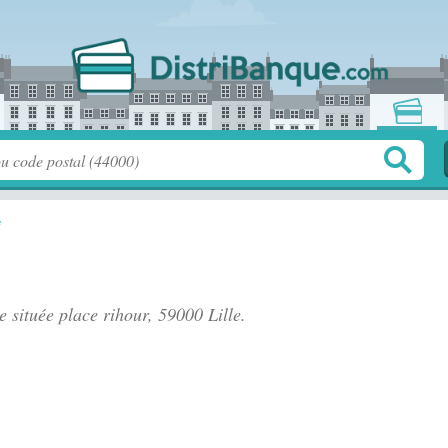
e
e située
place rihour
, 59000 Lille.