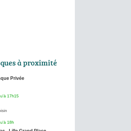
ques à proximité
nque Privée
qu'à 17h15
isin
qu'à 18h
s - Lille Grand Place