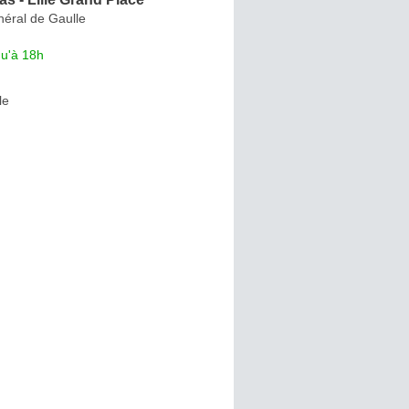
néral de Gaulle
qu'à 18h
le