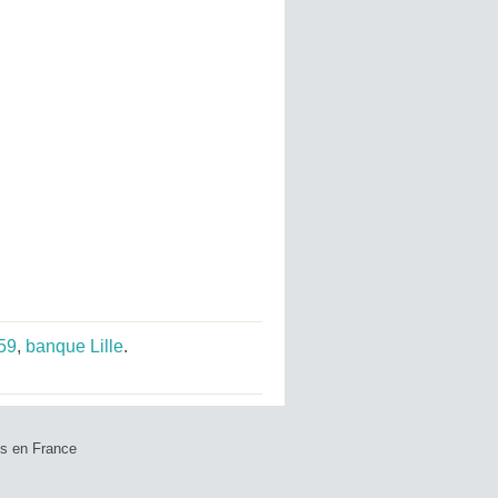
59
,
banque Lille
.
ts en France