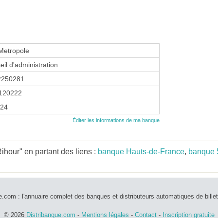
 Metropole
eil d'administration
2250281
120222
024
Éditer les informations de ma banque
ihour" en partant des liens :
banque Hauts-de-France
,
banque 
e.com : l'annuaire complet des banques et distributeurs automatiques de bille
© 2026
Distribanque.com
-
Mentions légales
-
Contact
-
Inscription gratuite