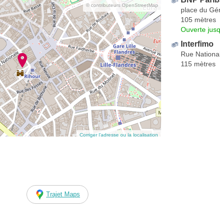
© contributeurs OpenStreetMap
place du Gé
105 mètres
Ouverte jus
Interfimo
Rue Nationa
115 mètres
Corriger l’adresse ou la localisation
Trajet Maps