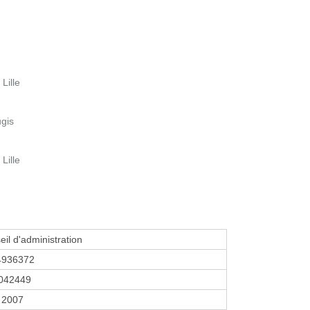
Lille
ugis
Lille
eil d'administration
4936372
042449
r 2007