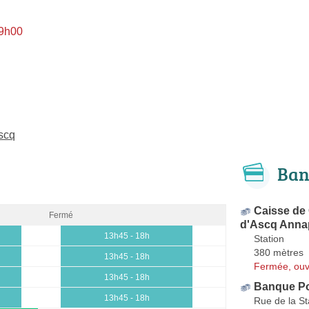
 9h00
scq
Ban
Caisse de 
Fermé
d'Ascq Anna
13h45 - 18h
Station
380 mètres
13h45 - 18h
Fermée, ouv
13h45 - 18h
Banque Po
13h45 - 18h
Rue de la St