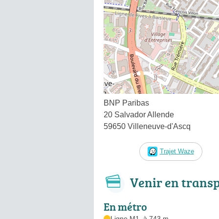
BNP Paribas
20 Salvador Allende
59650 Villeneuve-d'Ascq
Trajet Waze
Venir en trans
En métro
Ligne M1, à 743 m