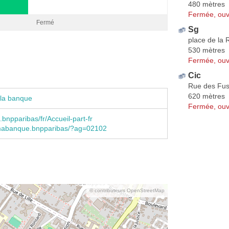
480 mètres
Fermée, ouv
Fermé
Sg
place de la 
530 mètres
Fermée, ouv
Cic
Rue des Fusi
620 mètres
 la banque
Fermée, ouv
npparibas/fr/Accueil-part-fr
abanque.bnpparibas/?ag=02102
© contributeurs OpenStreetMap