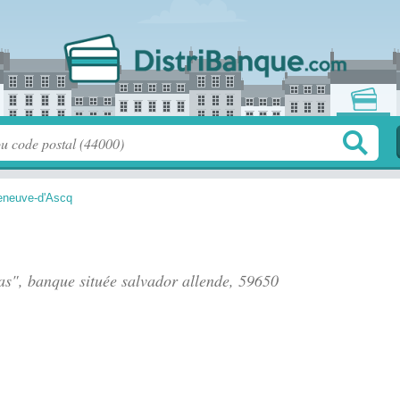
leneuve-d'Ascq
as", banque située
salvador allende
, 59650