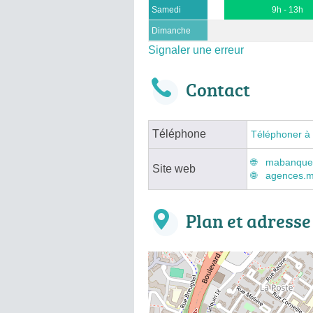
Samedi
9h - 13h
Dimanche
Signaler une erreur
Contact
Téléphone
Téléphoner à
mabanque.b
Site web
agences.m
Plan et adresse