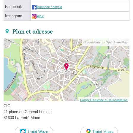
Facebook
facebook.com/cic
Instagram
@cic
Plan et adresse
© contributeurs OpenStreetMap
Corriger l’adresse ou la localisation
CIC
21 place du General Leclerc
61600 La Ferté-Macé
Trajet Waze
Trajet Maps