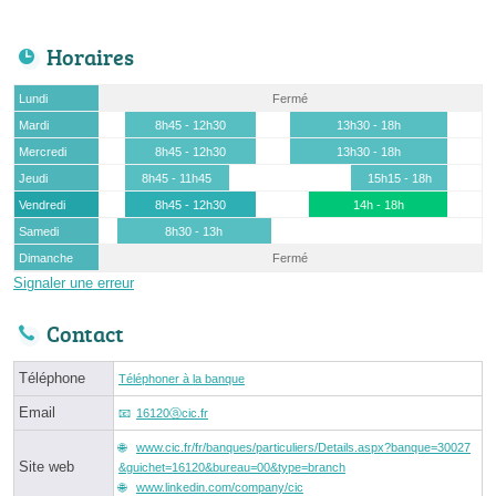
Horaires
Lundi
Fermé
Mardi
8h45 - 12h30
13h30 - 18h
Mercredi
8h45 - 12h30
13h30 - 18h
Jeudi
8h45 - 11h45
15h15 - 18h
Vendredi
8h45 - 12h30
14h - 18h
Samedi
8h30 - 13h
Dimanche
Fermé
Signaler une erreur
Contact
Téléphone
Téléphoner à la banque
Email
16120ⓐcic.fr
www.cic.fr/fr/banques/particuliers/Details.aspx?banque=30027
Site web
&guichet=16120&bureau=00&type=branch
www.linkedin.com/company/cic