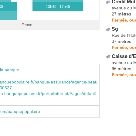
Crédit Mut
30
13h45 - 17h45
avenue du M
27 mètres
Fermée, ou
Fermé
Sg
Rue de l'Hôte
37 mètres
Fermée, ou
Caisse d'
avenue du M
96 mètres
 la banque
Fermée, ou
anquepopulaire.fr/banque-assurance/agence-beau
700327
.banquepopulaire.fr/portailinternet/Pages/default.
com/banquepopulaire