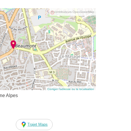
© contributeurs OpenStreetMap
Corriger l’adresse ou la localisation
ne Alpes
Trajet Maps