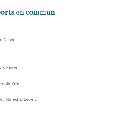
ports en commun
ri Dunant
roix Neuve
el de Ville
 du Maréchal Leclerc