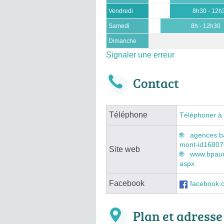
Vendredi
8h30 - 12h
Samedi
8h - 12h30
Dimanche
Signaler une erreur
Contact
Téléphone
Téléphoner à
agences.b
mont-id1680
Site web
www.bpaura
aspx
Facebook
facebook.
Plan et adresse