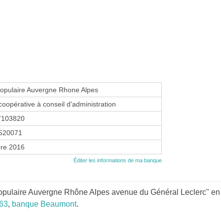
opulaire Auvergne Rhone Alpes
coopérative à conseil d'administration
7103820
520071
re 2016
Éditer les informations de ma banque
pulaire Auvergne Rhône Alpes avenue du Général Leclerc" en p
63
,
banque Beaumont
.