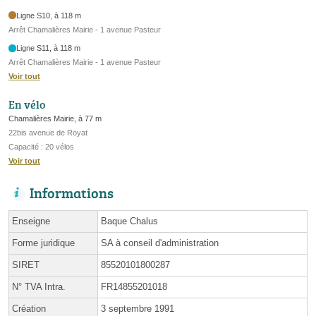
Ligne S10, à 118 m
Arrêt Chamalières Mairie - 1 avenue Pasteur
Ligne S11, à 118 m
Arrêt Chamalières Mairie - 1 avenue Pasteur
Voir tout
En vélo
Chamalières Mairie, à 77 m
22bis avenue de Royat
Capacité : 20 vélos
Voir tout
Informations
Enseigne
Baque Chalus
Forme juridique
SA à conseil d'administration
SIRET
85520101800287
N° TVA Intra.
FR14855201018
Création
3 septembre 1991