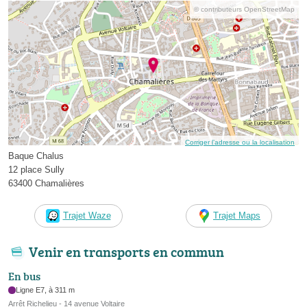
© contributeurs OpenStreetMap
Corriger l’adresse ou la localisation
Baque Chalus
12 place Sully
63400 Chamalières
Trajet Waze
Trajet Maps
Venir en transports en commun
En bus
Ligne E7, à 311 m
Arrêt Richelieu - 14 avenue Voltaire