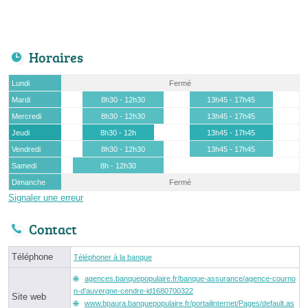
Horaires
Lundi
Fermé
Mardi
8h30 - 12h30
13h45 - 17h45
Mercredi
8h30 - 12h30
13h45 - 17h45
Jeudi
8h30 - 12h
13h45 - 17h45
Vendredi
8h30 - 12h30
13h45 - 17h45
Samedi
8h - 12h30
Dimanche
Fermé
Signaler une erreur
Contact
Téléphone
Téléphoner à la banque
agences.banquepopulaire.fr/banque-assurance/agence-courno
n-d'auvergne-cendre-id1680700322
Site web
www.bpaura.banquepopulaire.fr/portailinternet/Pages/default.as