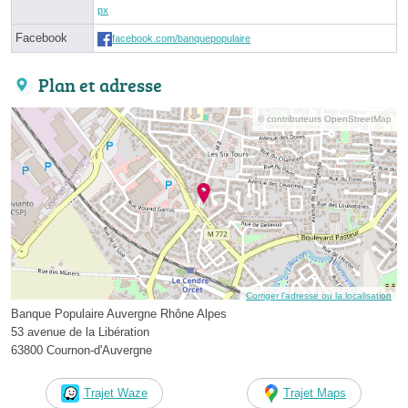
px
Facebook
facebook.com/banquepopulaire
Plan et adresse
© contributeurs OpenStreetMap
Corriger l’adresse ou la localisation
Banque Populaire Auvergne Rhône Alpes
53 avenue de la Libération
63800 Cournon-d'Auvergne
Trajet Waze
Trajet Maps