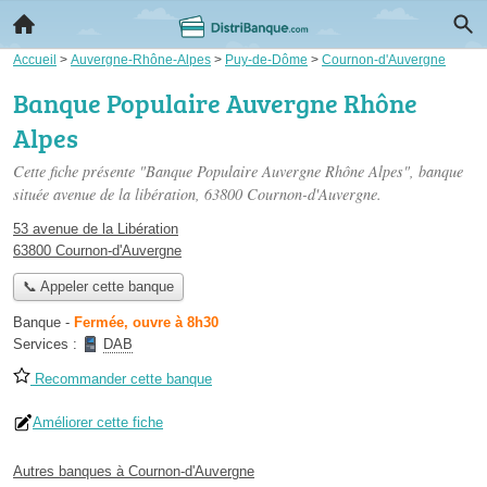
Accueil
>
Auvergne-Rhône-Alpes
>
Puy-de-Dôme
>
Cournon-d'Auvergne
Banque Populaire Auvergne Rhône
Alpes
Cette fiche présente "Banque Populaire Auvergne Rhône Alpes", banque
située
avenue de la libération
, 63800 Cournon-d'Auvergne.
53 avenue de la Libération
63800 Cournon-d'Auvergne
📞 Appeler cette banque
Banque
-
Fermée, ouvre à 8h30
Services :
DAB
Recommander cette banque
Améliorer cette fiche
Autres banques à Cournon-d'Auvergne