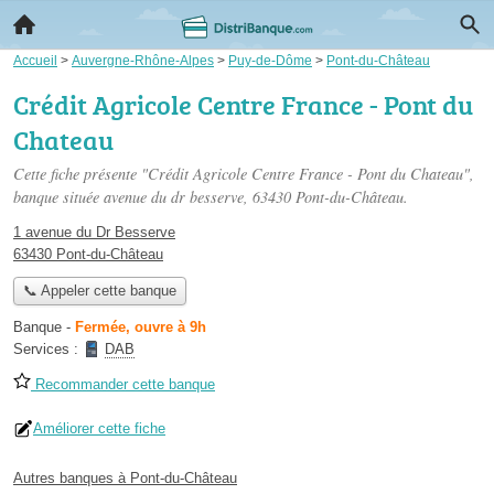
Accueil
>
Auvergne-Rhône-Alpes
>
Puy-de-Dôme
>
Pont-du-Château
Crédit Agricole Centre France - Pont du
Chateau
Cette fiche présente "Crédit Agricole Centre France - Pont du Chateau",
banque située
avenue du dr besserve
, 63430 Pont-du-Château.
1 avenue du Dr Besserve
63430 Pont-du-Château
📞 Appeler cette banque
Banque
-
Fermée, ouvre à 9h
Services :
DAB
Recommander cette banque
Améliorer cette fiche
Autres banques à Pont-du-Château