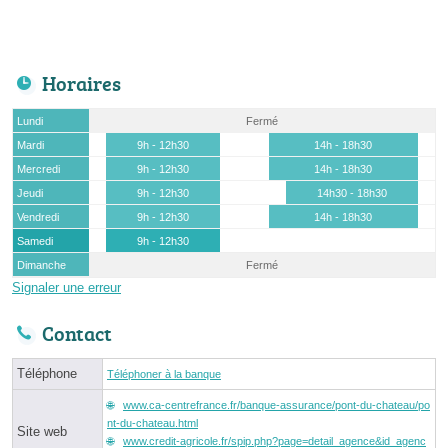
Horaires
Lundi
Fermé
Mardi
9h - 12h30
14h - 18h30
Mercredi
9h - 12h30
14h - 18h30
Jeudi
9h - 12h30
14h30 - 18h30
Vendredi
9h - 12h30
14h - 18h30
Samedi
9h - 12h30
Dimanche
Fermé
Signaler une erreur
Contact
Téléphone
Téléphoner à la banque
www.ca-centrefrance.fr/banque-assurance/pont-du-chateau/po
nt-du-chateau.html
Site web
www.credit-agricole.fr/spip.php?page=detail_agence&id_agenc