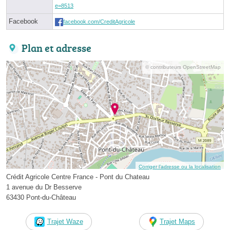
e=8513
Facebook
facebook.com/CreditAgricole
Plan et adresse
© contributeurs OpenStreetMap
Corriger l’adresse ou la localisation
Crédit Agricole Centre France - Pont du Chateau
1 avenue du Dr Besserve
63430 Pont-du-Château
Trajet Waze
Trajet Maps