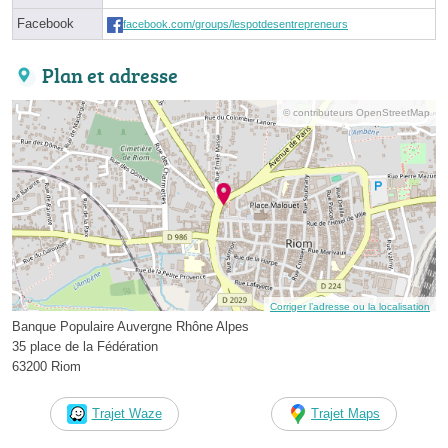
Facebook
facebook.com/groups/lespotdesentrepreneurs
Plan et adresse
© contributeurs OpenStreetMap
Corriger l’adresse ou la localisation
Banque Populaire Auvergne Rhône Alpes
35 place de la Fédération
63200 Riom
Trajet Waze
Trajet Maps