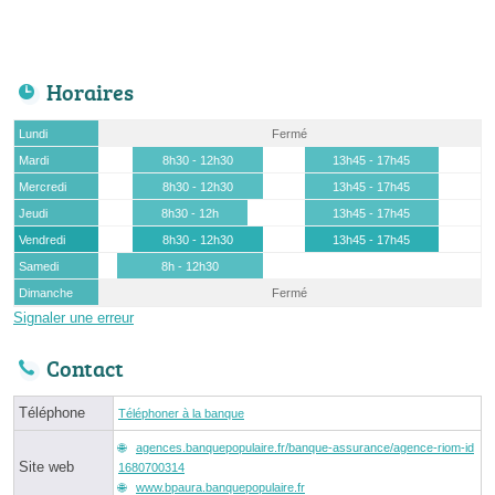
Horaires
Lundi
Fermé
Mardi
8h30 - 12h30
13h45 - 17h45
Mercredi
8h30 - 12h30
13h45 - 17h45
Jeudi
8h30 - 12h
13h45 - 17h45
Vendredi
8h30 - 12h30
13h45 - 17h45
Samedi
8h - 12h30
Dimanche
Fermé
Signaler une erreur
Contact
Téléphone
Téléphoner à la banque
agences.banquepopulaire.fr/banque-assurance/agence-riom-id
Site web
1680700314
www.bpaura.banquepopulaire.fr