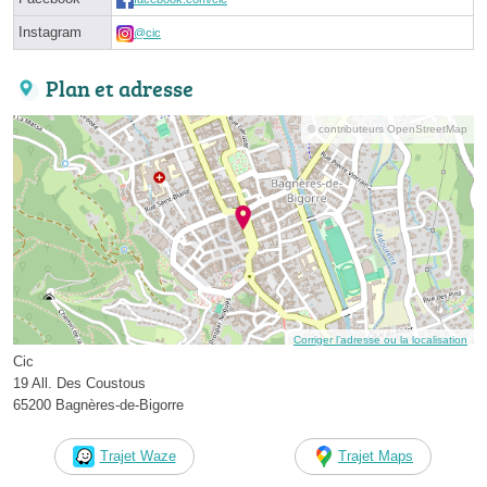
Instagram
@cic
Plan et adresse
© contributeurs OpenStreetMap
Corriger l’adresse ou la localisation
Cic
19 All. Des Coustous
65200 Bagnères-de-Bigorre
Trajet Waze
Trajet Maps