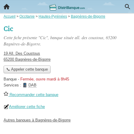
Accueil
>
Occitanie
>
Hautes-Pyrénées
>
Bagnères-de-Bigorre
Cic
Cette fiche présente "Cic", banque située
all. des coustous
, 65200
Bagnères-de-Bigorre.
19 All. Des Coustous
65200 Bagnères-de-Bigorre
📞 Appeler cette banque
Banque
-
Fermée, ouvre mardi à 8h45
Services :
DAB
Recommander cette banque
Améliorer cette fiche
Autres banques à Bagnères-de-Bigorre