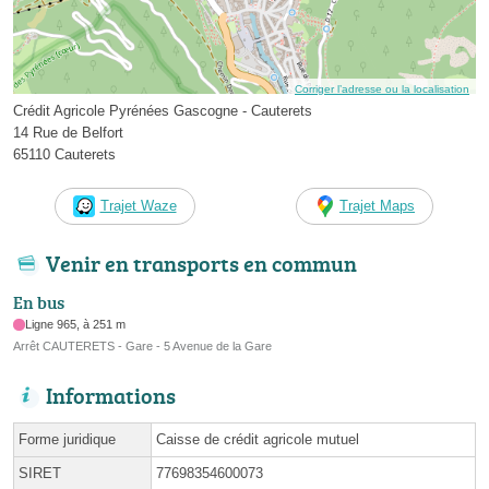
Corriger l’adresse ou la localisation
Crédit Agricole Pyrénées Gascogne - Cauterets
14 Rue de Belfort
65110 Cauterets
Trajet Waze
Trajet Maps
Venir en transports en commun
En bus
Ligne 965, à 251 m
Arrêt CAUTERETS - Gare - 5 Avenue de la Gare
Informations
Forme juridique
Caisse de crédit agricole mutuel
SIRET
77698354600073