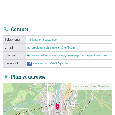
Contact
Téléphone
Téléphoner à la banque
Email
credit-agricole.cauteretsⓐlefil.com
Site web
www.credit-agricole.fr/ca-pyrenees-gascogne/particulier.html
Facebook
facebook.com/CreditAgricole
Plan et adresse
© contributeurs OpenStreetMap