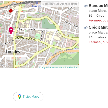
© contributeurs OpenStreetMap
Banque Mi
place Marca
93 mètres
Fermée, ouv
Crédit Mut
place Marca
146 mètres
Fermée, ouv
Corriger l’adresse ou la localisation
Trajet Maps