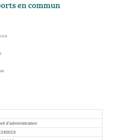
ports en commun
acca
e
ise
eil d'administration
2240019