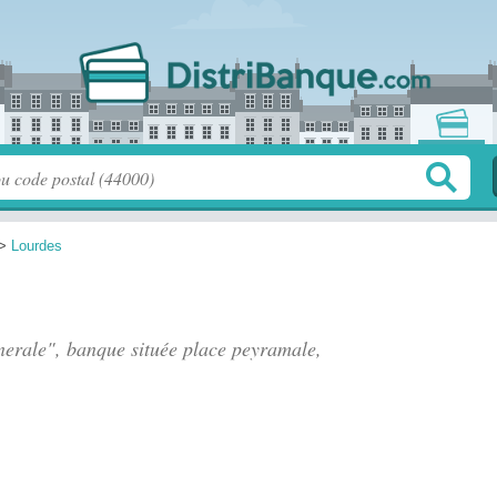
>
Lourdes
enerale", banque située
place peyramale
,