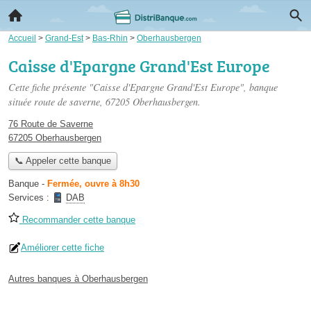
Accueil
>
Grand-Est
>
Bas-Rhin
>
Oberhausbergen
Caisse d'Epargne Grand'Est Europe
Cette fiche présente "Caisse d'Epargne Grand'Est Europe", banque
située
route de saverne
, 67205 Oberhausbergen.
76 Route de Saverne
67205 Oberhausbergen
📞 Appeler cette banque
Banque
-
Fermée, ouvre à 8h30
Services :
DAB
Recommander cette banque
Améliorer cette fiche
Autres banques à Oberhausbergen