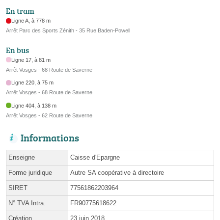
En tram
Ligne A, à 778 m
Arrêt Parc des Sports Zénith - 35 Rue Baden-Powell
En bus
Ligne 17, à 81 m
Arrêt Vosges - 68 Route de Saverne
Ligne 220, à 75 m
Arrêt Vosges - 68 Route de Saverne
Ligne 404, à 138 m
Arrêt Vosges - 62 Route de Saverne
Informations
Enseigne
Caisse d'Epargne
Forme juridique
Autre SA coopérative à directoire
SIRET
77561862203964
N° TVA Intra.
FR90775618622
Création
23 juin 2018