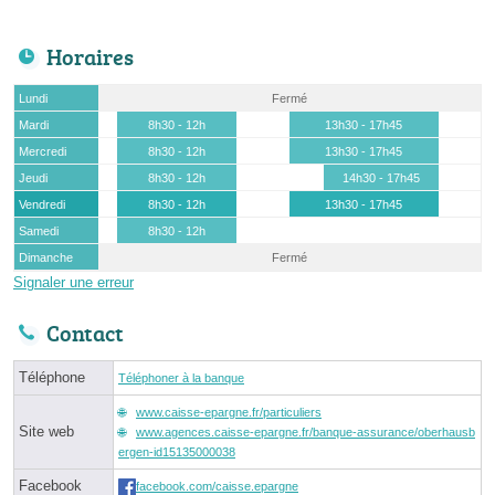
Horaires
Lundi
Fermé
Mardi
8h30 - 12h
13h30 - 17h45
Mercredi
8h30 - 12h
13h30 - 17h45
Jeudi
8h30 - 12h
14h30 - 17h45
Vendredi
8h30 - 12h
13h30 - 17h45
Samedi
8h30 - 12h
Dimanche
Fermé
Signaler une erreur
Contact
Téléphone
Téléphoner à la banque
www.caisse-epargne.fr/particuliers
Site web
www.agences.caisse-epargne.fr/banque-assurance/oberhausb
ergen-id15135000038
Facebook
facebook.com/caisse.epargne