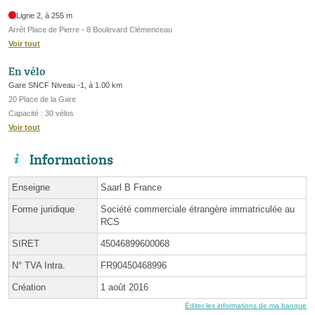
Ligne 2, à 255 m
Arrêt Place de Pierre - 8 Boulevard Clémenceau
Voir tout
En vélo
Gare SNCF Niveau -1, à 1.00 km
20 Place de la Gare
Capacité : 30 vélos
Voir tout
Informations
Enseigne
Saarl B France
Forme juridique
Société commerciale étrangère immatriculée au
RCS
SIRET
45046899600068
N° TVA Intra.
FR90450468996
Création
1 août 2016
Éditer les informations de ma banque