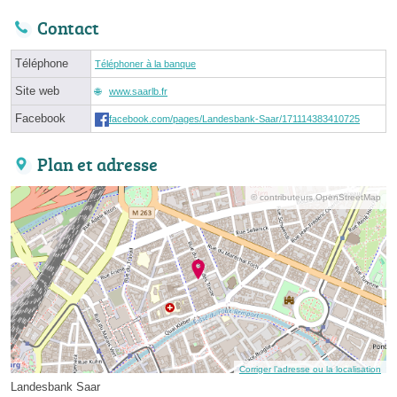
Contact
Téléphone
Téléphoner à la banque
Site web
www.saarlb.fr
Facebook
facebook.com/pages/Landesbank-Saar/171114383410725
Plan et adresse
© contributeurs OpenStreetMap
Corriger l’adresse ou la localisation
Landesbank Saar