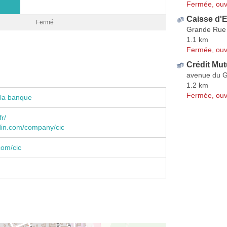
Fermée, ouv
Caisse d'
Fermé
Grande Rue
1.1 km
Fermée, ouv
Crédit Mut
avenue du G
1.2 km
Fermée, ouv
 la banque
fr/
din.com/company/cic
com/cic