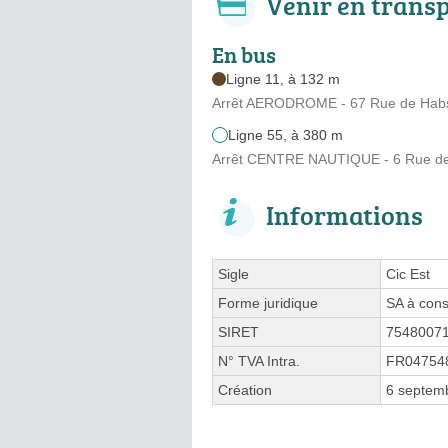
Venir en trans
En bus
Ligne 11, à 132 m
Arrêt AERODROME - 67 Rue de Hab
Ligne 55, à 380 m
Arrêt CENTRE NAUTIQUE - 6 Rue de l
Informations
Sigle
Cic Est
Forme juridique
SA à cons
SIRET
7548007
N° TVA Intra.
FR04754
Création
6 septem