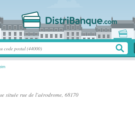
eim
ue située
rue de l'aérodrome
, 68170