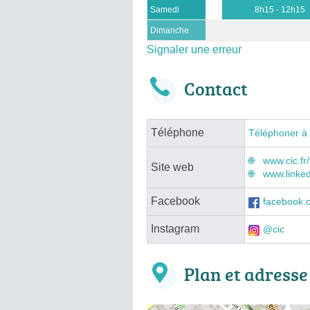
Samedi
8h15 - 12h15
Dimanche
Signaler une erreur
Contact
Téléphone
Téléphoner à
www.cic.fr/
Site web
www.linke
Facebook
facebook.
Instagram
@cic
Plan et adresse