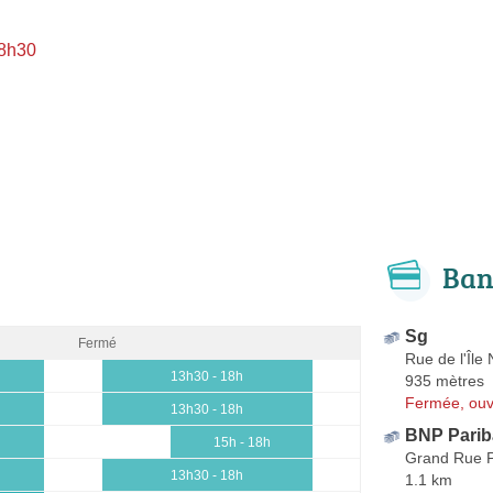
 8h30
Ban
Sg
Fermé
Rue de l'Île
13h30 - 18h
935 mètres
Fermée, ouv
13h30 - 18h
BNP Parib
15h - 18h
Grand Rue P
13h30 - 18h
1.1 km