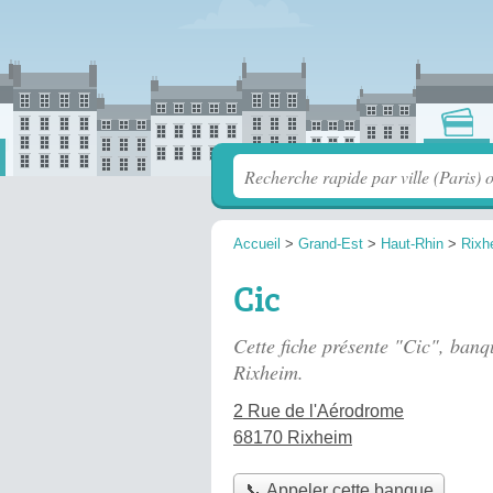
Accueil
>
Grand-Est
>
Haut-Rhin
>
Rixh
Cic
Cette fiche présente "Cic", banq
Rixheim.
2 Rue de l'Aérodrome
68170 Rixheim
📞 Appeler cette banque