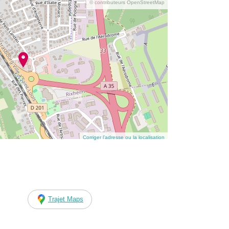
© contributeurs OpenStreetMap
Corriger l’adresse ou la localisation
Trajet Maps