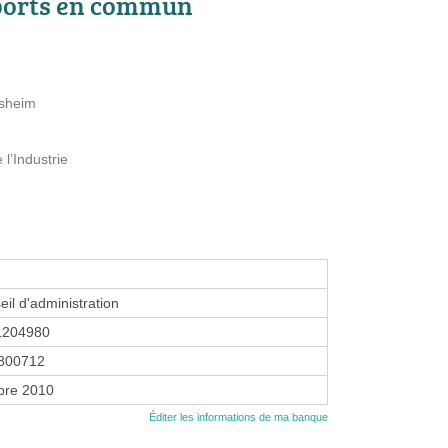
ports en commun
sheim
’Industrie
eil d'administration
1204980
800712
bre 2010
Éditer les informations de ma banque