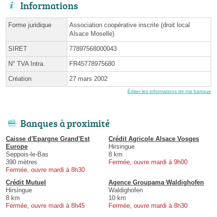
Informations
Forme juridique
Association coopérative inscrite (droit local
Alsace Moselle)
SIRET
77897568000043
N° TVA Intra.
FR45778975680
Création
27 mars 2002
Éditer les informations de ma banque
Banques à proximité
Caisse d'Epargne Grand'Est
Crédit Agricole Alsace Vosges
Europe
Hirsingue
Seppois-le-Bas
8 km
390 mètres
Fermée, ouvre mardi à 9h00
Fermée, ouvre mardi à 8h30
Crédit Mutuel
Agence Groupama Waldighofen
Hirsingue
Waldighofen
8 km
10 km
Fermée, ouvre mardi à 8h45
Fermée, ouvre mardi à 8h30