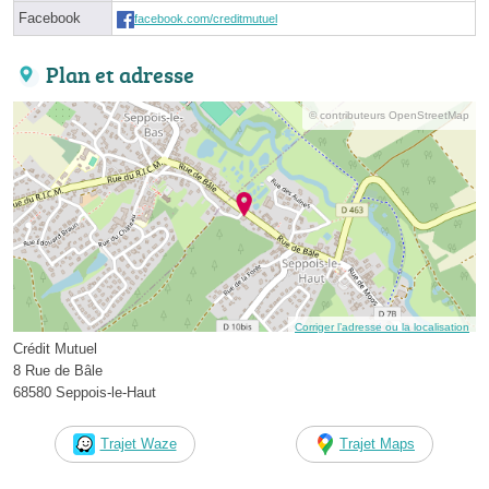
Facebook
facebook.com/creditmutuel
Plan et adresse
© contributeurs OpenStreetMap
Corriger l’adresse ou la localisation
Crédit Mutuel
8 Rue de Bâle
68580 Seppois-le-Haut
Trajet Waze
Trajet Maps