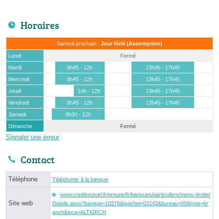
Horaires
Samedi prochain :
Jour férié (Assomption)
Lundi
Fermé
Mardi
8h45 - 12h
13h45 - 17h45
Mercredi
8h45 - 12h
13h45 - 17h45
Jeudi
10h - 12h
13h45 - 17h45
Vendredi
8h45 - 12h
13h45 - 17h45
Samedi
8h30 - 12h
Dimanche
Fermé
Signaler une erreur
Contact
Téléphone
Téléphoner à la banque
www.creditmutuel.fr/groupe/fr/banques/particuliers/menu-droite/
Site web
Details.aspx?banque=10278&guichet=03143&bureau=00&type=br
anch&loca=ALTKIRCH