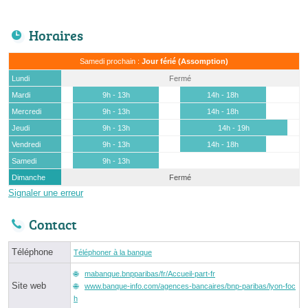
Horaires
Samedi prochain :
Jour férié (Assomption)
Lundi
Fermé
Mardi
9h - 13h
14h - 18h
Mercredi
9h - 13h
14h - 18h
Jeudi
9h - 13h
14h - 19h
Vendredi
9h - 13h
14h - 18h
Samedi
9h - 13h
Dimanche
Fermé
Signaler une erreur
Contact
Téléphone
Téléphoner à la banque
mabanque.bnpparibas/fr/Accueil-part-fr
Site web
www.banque-info.com/agences-bancaires/bnp-paribas/lyon-foc
h