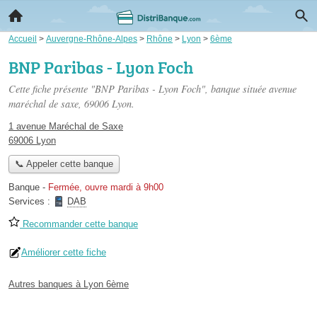
Accueil
>
Auvergne-Rhône-Alpes
>
Rhône
>
Lyon
>
6ème
BNP Paribas - Lyon Foch
Cette fiche présente "BNP Paribas - Lyon Foch", banque située
avenue
maréchal de saxe
, 69006 Lyon.
1 avenue Maréchal de Saxe
69006 Lyon
📞 Appeler cette banque
Banque
-
Fermée, ouvre mardi à 9h00
Services :
DAB
Recommander cette banque
Améliorer cette fiche
Autres banques à Lyon 6ème