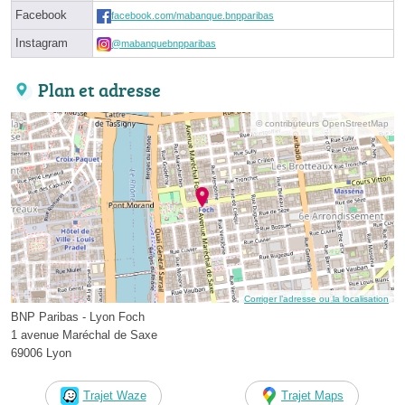
Facebook
facebook.com/mabanque.bnpparibas
Instagram
@mabanquebnpparibas
Plan et adresse
© contributeurs OpenStreetMap
Corriger l’adresse ou la localisation
BNP Paribas - Lyon Foch
1 avenue Maréchal de Saxe
69006 Lyon
Trajet Waze
Trajet Maps