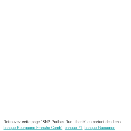
Retrouvez cette page "BNP Paribas Rue Liberté" en partant des liens :
banque Bourgogne-Franche-Comté
,
banque 71
,
banque Gueugnon
.