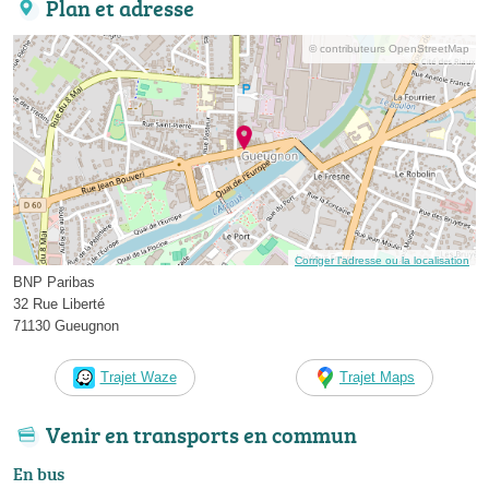
Plan et adresse
© contributeurs OpenStreetMap
Corriger l’adresse ou la localisation
BNP Paribas
32 Rue Liberté
71130 Gueugnon
Trajet Waze
Trajet Maps
Venir en transports en commun
En bus