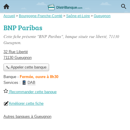
Accueil
>
Bourgogne-Franche-Comté
>
Saône-et-Loire
>
Gueugnon
BNP Paribas
Cette fiche présente "BNP Paribas", banque située
rue liberté
, 71130
Gueugnon.
32 Rue Liberté
71130 Gueugnon
📞 Appeler cette banque
Banque
-
Fermée, ouvre à 8h30
Services :
DAB
Recommander cette banque
Améliorer cette fiche
Autres banques à Gueugnon