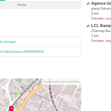
Agence Gr
Fermé
place Gérar
2 km
Fermée, ouv
LCL Banqu
Charnay-lè
2 km
Fermée, ouv
 la banque
.fr/distributeur/0003628904
© contributeurs OpenStreetMap