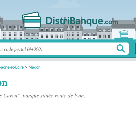
aône-et-Loire
>
Mâcon
on
as Caron", banque située
route de lyon
,