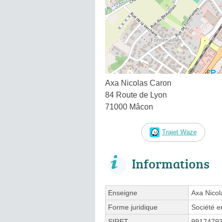
Axa Nicolas Caron
84 Route de Lyon
71000 Mâcon
Trajet Waze
Informations
Enseigne
Axa Nicol
Forme juridique
Société e
SIRET
9917479