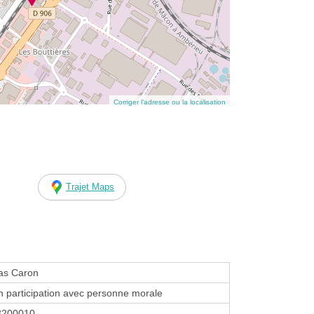
Corriger l’adresse ou la localisation
Trajet Maps
as Caron
n participation avec personne morale
3200010