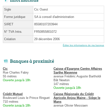
Sigle
Cic Ouest
Forme juridique
SA à conseil d'administration
SIRET
85580107203944
N° TVA Intra.
FR50855801072
Création
29 décembre 2006
Éditer les informations de ma banque
Banques à proximité
Cic
Caisse d'Epargne Centre Affaires
Rue Charles Fabry
Sarthe Mayenne
55 mètres
avenue Frédéric Auguste Bartholdi
Ouverte jusqu'à 18h
Bât Newton
147 mètres
Ouverte jusqu'à 18h
Crédit Mutuel
Caisse Régionale du Crédit
Boulevard Louis le Prince Ringuet
Agricole Anjou Maine - Siège le
710 mètres
Mans
Ouverte jusqu'à 18h
avenue Olivier Messiaen