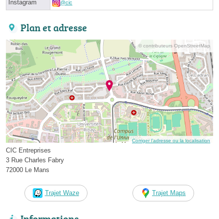
Instagram
@cic
Plan et adresse
© contributeurs OpenStreetMap
Corriger l’adresse ou la localisation
CIC Entreprises
3 Rue Charles Fabry
72000 Le Mans
Trajet Waze
Trajet Maps
Informations