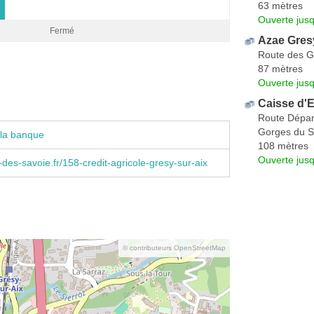
63 mètres
Ouverte jus
Fermé
Azae Gres
Route des G
87 mètres
Ouverte jus
Caisse d'
Route Dépar
Gorges du S
 la banque
108 mètres
Ouverte jus
des-savoie.fr/158-credit-agricole-gresy-sur-aix
© contributeurs OpenStreetMap