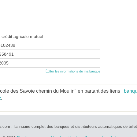
 crédit agricole mutuel
9102439
958491
 2005
Éditer les informations de ma banque
icole des Savoie chemin du Moulin" en partant des liens :
banqu
x
.
e.com : l'annuaire complet des banques et distributeurs automatiques de bille