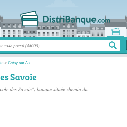
ie
>
Grésy-sur-Aix
des Savoie
icole des Savoie", banque située
chemin du