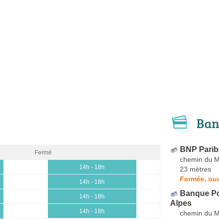
Ban
BNP Pariba
Fermé
chemin du M
14h - 18h
23 mètres
Fermée, ouv
14h - 18h
Banque Po
14h - 18h
Alpes
14h - 18h
chemin du M