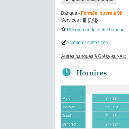
Banque
-
Fermée, ouvre à 9h
Services :
DAB
Recommander cette banque
Améliorer cette fiche
Autres banques à Grésy-sur-Aix
Horaires
Lundi
Mardi
9h - 12h
Mercredi
9h - 12h
Jeudi
9h - 12h
Vendredi
9h - 12h