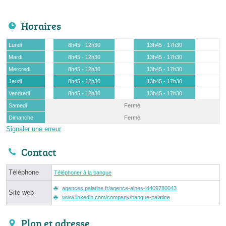
Horaires
Lundi
8h45 - 12h30
13h45 - 17h30
Mardi
8h45 - 12h30
13h45 - 17h30
Mercredi
8h45 - 12h30
13h45 - 17h30
Jeudi
8h45 - 12h30
13h45 - 17h30
Vendredi
8h45 - 12h30
13h45 - 17h30
Samedi
Fermé
Dimanche
Fermé
Signaler une erreur
Contact
Téléphone
Téléphoner à la banque
agences.palatine.fr/agence-alpes-id409780043
Site web
www.linkedin.com/company/banque-palatine
Plan et adresse