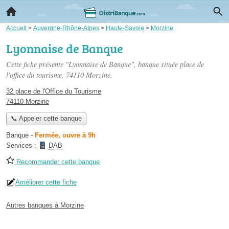
Accueil
>
Auvergne-Rhône-Alpes
>
Haute-Savoie
>
Morzine
Lyonnaise de Banque
Cette fiche présente "Lyonnaise de Banque", banque située
place de
l'office du tourisme
, 74110 Morzine.
32 place de l'Office du Tourisme
74110 Morzine
📞 Appeler cette banque
Banque
-
Fermée, ouvre à 9h
Services :
DAB
Recommander cette banque
Améliorer cette fiche
Autres banques à Morzine