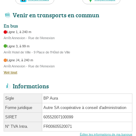
Venir en transports en commun
En bus
Ligne 1, à 240 m
Arrêt Annexion - Rue de l'Annexion
Ligne 3, à 99 m
Arrêt Hotel de Ville - 9 Place de l'Hôtel de Ville
Ligne J4, à 240 m
Arrêt Annexion - Rue de l'Annexion
Voir tout
Informations
Sigle
BP Aura
Forme juridique
Autre SA coopérative à conseil d'administration
SIRET
60552007100099
N° TVA Intra.
FR00605520071
Éditer les informations de ma banque