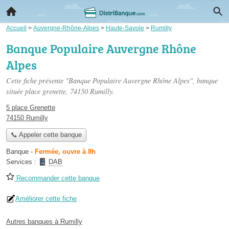
Accueil
>
Auvergne-Rhône-Alpes
>
Haute-Savoie
>
Rumilly
Banque Populaire Auvergne Rhône
Alpes
Cette fiche présente "Banque Populaire Auvergne Rhône Alpes", banque
située
place grenette
, 74150 Rumilly.
5 place Grenette
74150 Rumilly
📞 Appeler cette banque
Banque
-
Fermée, ouvre à 8h
Services :
DAB
Recommander cette banque
Améliorer cette fiche
Autres banques à Rumilly