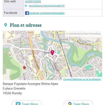
Site web
id1680700050
www.bpaura.banquepopulaire.fr
Facebook
facebook.com/banquepopulaire
Plan et adresse
© contributeurs OpenStreetMap
Corriger l’adresse ou la localisation
Banque Populaire Auvergne Rhône Alpes
5 place Grenette
74150 Rumilly
Trajet Waze
Trajet Maps