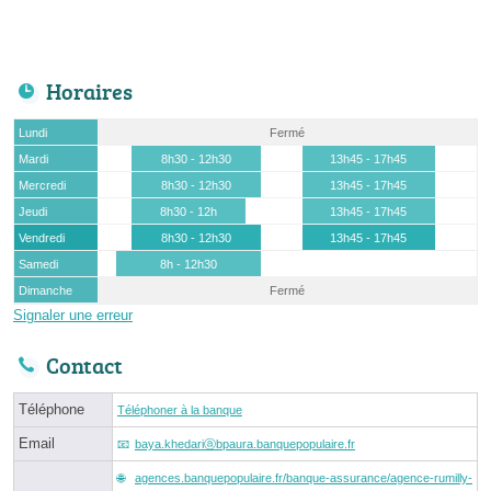
Horaires
Lundi
Fermé
Mardi
8h30 - 12h30
13h45 - 17h45
Mercredi
8h30 - 12h30
13h45 - 17h45
Jeudi
8h30 - 12h
13h45 - 17h45
Vendredi
8h30 - 12h30
13h45 - 17h45
Samedi
8h - 12h30
Dimanche
Fermé
Signaler une erreur
Contact
Téléphone
Téléphoner à la banque
Email
baya.khedariⓐbpaura.banquepopulaire.fr
agences.banquepopulaire.fr/banque-assurance/agence-rumilly-