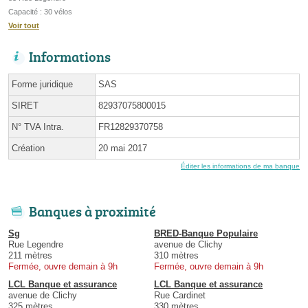
Capacité : 30 vélos
Voir tout
Informations
Forme juridique
SAS
SIRET
82937075800015
N° TVA Intra.
FR12829370758
Création
20 mai 2017
Éditer les informations de ma banque
Banques à proximité
Sg
BRED-Banque Populaire
Rue Legendre
avenue de Clichy
211 mètres
310 mètres
Fermée, ouvre demain à 9h
Fermée, ouvre demain à 9h
LCL Banque et assurance
LCL Banque et assurance
avenue de Clichy
Rue Cardinet
325 mètres
330 mètres