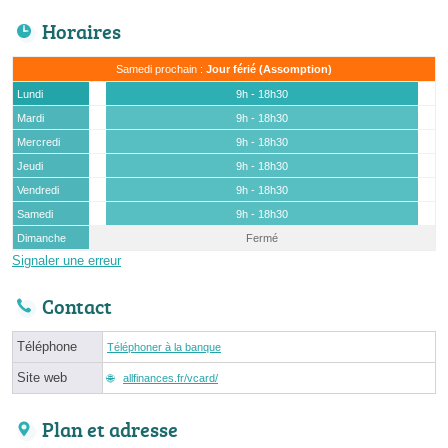
Horaires
Samedi prochain :
Jour férié (Assomption)
Lundi
9h - 18h30
Mardi
9h - 18h30
Mercredi
9h - 18h30
Jeudi
9h - 18h30
Vendredi
9h - 18h30
Samedi
9h - 18h30
Dimanche
Fermé
Signaler une erreur
Contact
Téléphone
Téléphoner à la banque
Site web
allfinances.fr/vcard/
Plan et adresse