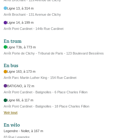
Arrêt Brochant - 129 Avenue de Clichy
Ligne 13, à 314 m
Arrêt Brochant - 131 Avenue de Clichy
Ligne 14, à 199 m
Arrêt Pont Cardinet - 144b Rue Cardinet
En tram
Ligne T3b, à 773 m
Arrêt Porte de Clichy - Tribunal de Paris - 123 Boulevard Bessières
En bus
Ligne 163, à 173 m
Arrêt Parc Martin Luther King - 154 Rue Cardinet
BATIGNO, à 72 m
Arrêt Pont Cardinet - Batignolles - 6 Place Charles Fillion
Ligne 66, à 117 m
Arrêt Pont Cardinet - Batignolles - 18 Place Charles Fillion
Voir tout
En vélo
Legendre - Nollet, à 167 m
83 Rue Legendre