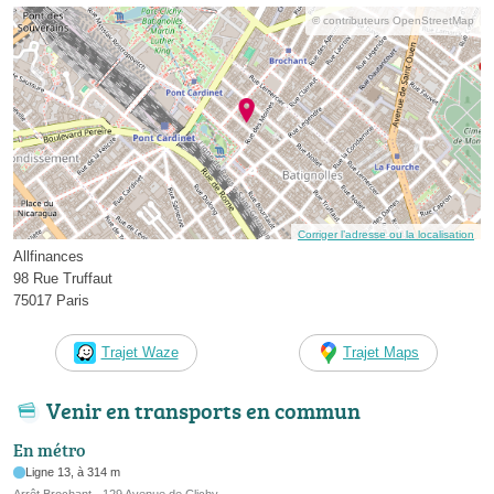
© contributeurs OpenStreetMap
Corriger l’adresse ou la localisation
Allfinances
98 Rue Truffaut
75017 Paris
Trajet Waze
Trajet Maps
Venir en transports en commun
En métro
Ligne 13, à 314 m