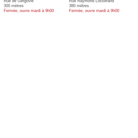
Rue de Gergovie
Rue Raymond Losserand
300 mètres
380 mètres
Fermée, ouvre mardi à 9h00
Fermée, ouvre mardi à 9h00