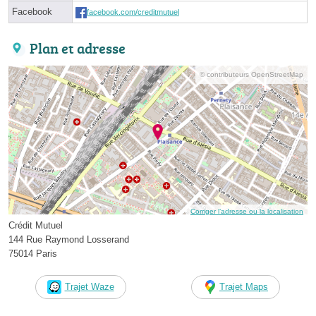
Facebook
facebook.com/creditmutuel
Plan et adresse
© contributeurs OpenStreetMap
Corriger l’adresse ou la localisation
Crédit Mutuel
144 Rue Raymond Losserand
75014 Paris
Trajet Waze
Trajet Maps