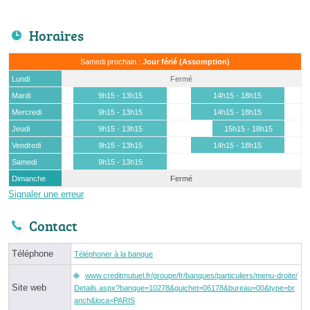
Horaires
Samedi prochain :
Jour férié (Assomption)
Lundi
Fermé
Mardi
9h15 - 13h15
14h15 - 18h15
Mercredi
9h15 - 13h15
14h15 - 18h15
Jeudi
9h15 - 13h15
15h15 - 18h15
Vendredi
9h15 - 13h15
14h15 - 18h15
Samedi
9h15 - 13h15
Dimanche
Fermé
Signaler une erreur
Contact
Téléphone
Téléphoner à la banque
www.creditmutuel.fr/groupe/fr/banques/particuliers/menu-droite/
Site web
Details.aspx?banque=10278&guichet=06178&bureau=00&type=br
anch&loca=PARIS