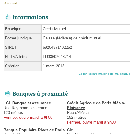
Voir tout
Informations
Enseigne
Credit Mutuel
Forme juridique
Caisse (fédérale) de crédit mutuel
SIRET
69204371402252
N° TVA Intra.
FR93692043714
Création
1 mars 2013
Éditer les informations de ma banque
Banques à proximité
LCL Banque et assurance
Crédit Agricole de Paris Alésia-
Rue Raymond Losserand
Plaisance
120 mètres
Rue d'Alésia
Fermée, ouvre mardi à 9h00
152 mètres
Fermée, ouvre mardi à 9h00
Banque Populaire Rives de Paris
Cic