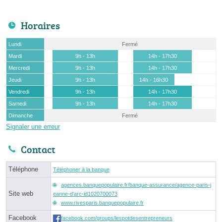
Horaires
Lundi
Fermé
Mardi
9h - 13h
14h - 17h30
Mercredi
9h - 13h
14h - 17h30
Jeudi
9h - 13h
14h - 16h30
Vendredi
9h - 13h
14h - 17h30
Samedi
9h - 13h
14h - 17h30
Dimanche
Fermé
Signaler une erreur
Contact
Téléphone
Téléphoner à la banque
agences.banquepopulaire.fr/banque-assurance/agence-paris-j
Site web
eanne-d'arc-id1020700073
www.rivesparis.banquepopulaire.fr
Facebook
facebook.com/groups/lespotdesentrepreneurs