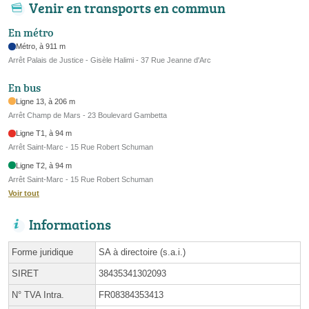
Venir en transports en commun
En métro
Métro, à 911 m
Arrêt Palais de Justice - Gisèle Halimi - 37 Rue Jeanne d'Arc
En bus
Ligne 13, à 206 m
Arrêt Champ de Mars - 23 Boulevard Gambetta
Ligne T1, à 94 m
Arrêt Saint-Marc - 15 Rue Robert Schuman
Ligne T2, à 94 m
Arrêt Saint-Marc - 15 Rue Robert Schuman
Voir tout
Informations
Forme juridique
SA à directoire (s.a.i.)
SIRET
38435341302093
N° TVA Intra.
FR08384353413