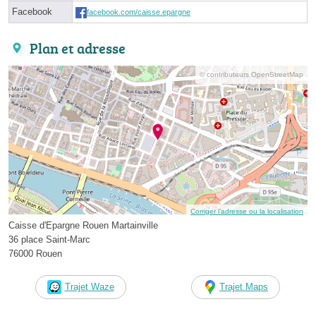
Facebook
facebook.com/caisse.epargne
Plan et adresse
© contributeurs OpenStreetMap
Corriger l’adresse ou la localisation
Caisse d'Epargne Rouen Martainville
36 place Saint-Marc
76000 Rouen
Trajet Waze
Trajet Maps