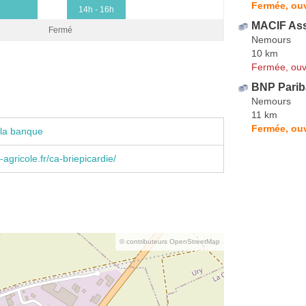
Fermée, ou
14h - 16h
MACIF As
Fermé
Nemours
10 km
Fermée, ouv
BNP Parib
Nemours
11 km
Fermée, ouv
 la banque
agricole.fr/ca-briepicardie/
© contributeurs OpenStreetMap