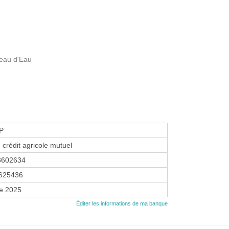
teau d'Eau
P
 crédit agricole mutuel
3602634
625436
re 2025
Éditer les informations de ma banque