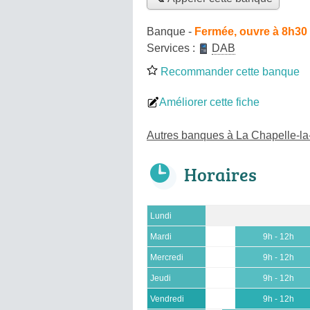
Banque
-
Fermée, ouvre à 8h30
Services :
DAB
Recommander cette banque
Améliorer cette fiche
Autres banques à La Chapelle-l
Horaires
Lundi
Mardi
9h - 12h
Mercredi
9h - 12h
Jeudi
9h - 12h
Vendredi
9h - 12h