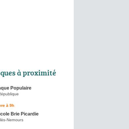
ques à proximité
que Populaire
République
re à 9h
icole Brie Picardie
e-lès-Nemours