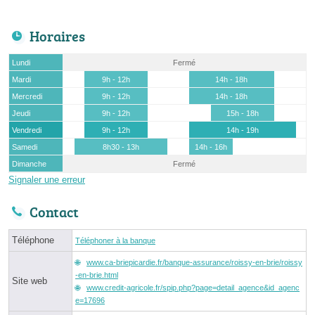
Horaires
Lundi
Fermé
Mardi
9h - 12h
14h - 18h
Mercredi
9h - 12h
14h - 18h
Jeudi
9h - 12h
15h - 18h
Vendredi
9h - 12h
14h - 19h
Samedi
8h30 - 13h
14h - 16h
Dimanche
Fermé
Signaler une erreur
Contact
Téléphone
Téléphoner à la banque
www.ca-briepicardie.fr/banque-assurance/roissy-en-brie/roissy
-en-brie.html
Site web
www.credit-agricole.fr/spip.php?page=detail_agence&id_agenc
e=17696