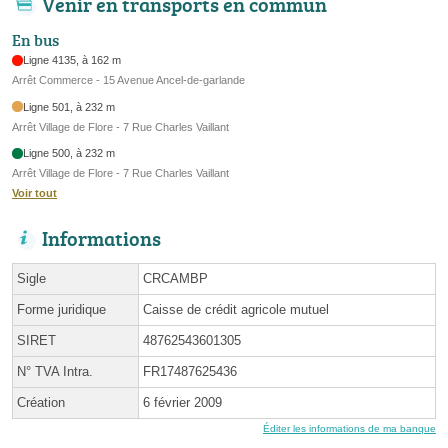
Venir en transports en commun
En bus
Ligne 4135, à 162 m
Arrêt Commerce - 15 Avenue Ancel-de-garlande
Ligne 501, à 232 m
Arrêt Village de Flore - 7 Rue Charles Vaillant
Ligne 500, à 232 m
Arrêt Village de Flore - 7 Rue Charles Vaillant
Voir tout
Informations
Sigle
CRCAMBP
Forme juridique
Caisse de crédit agricole mutuel
SIRET
48762543601305
N° TVA Intra.
FR17487625436
Création
6 février 2009
Éditer les informations de ma banque