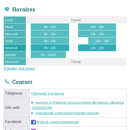
Horaires
Lundi
Fermé
Mardi
9h - 13h
14h - 18h
Mercredi
9h - 13h
14h - 18h
Jeudi
9h - 13h
15h - 18h
Vendredi
9h - 13h
14h - 18h
Samedi
9h - 12h45
Dimanche
Fermé
Signaler une erreur
Contact
Téléphone
Téléphoner à la banque
agences.sg.fr/banque-assurance/particulier/agence-villeparisis
Site web
-id3000301386
www.linkedin.com/company/societe-generale
Facebook
facebook.com/societegenerale