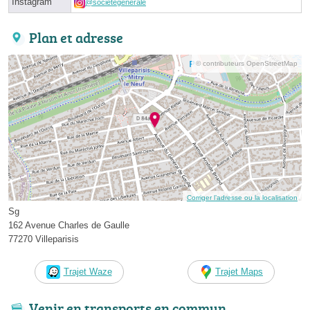
Instagram
@societegenerale
Plan et adresse
© contributeurs OpenStreetMap
Corriger l’adresse ou la localisation
Sg
162 Avenue Charles de Gaulle
77270 Villeparisis
Trajet Waze
Trajet Maps
Venir en transports en commun