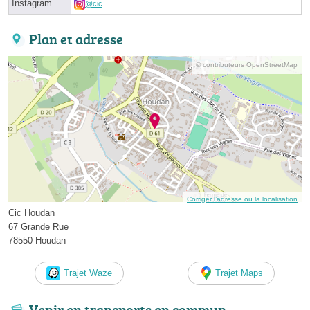
Instagram
@cic
Plan et adresse
© contributeurs OpenStreetMap
Corriger l’adresse ou la localisation
Cic Houdan
67 Grande Rue
78550 Houdan
Trajet Waze
Trajet Maps
Venir en transports en commun