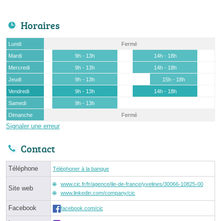
Horaires
Lundi
Fermé
Mardi
9h - 13h
14h - 18h
Mercredi
9h - 13h
14h - 18h
Jeudi
9h - 13h
15h - 18h
Vendredi
9h - 13h
14h - 18h
Samedi
9h - 13h
Dimanche
Fermé
Signaler une erreur
Contact
Téléphone
Téléphoner à la banque
www.cic.fr/fr/agence/ile-de-france/yvelines/30066-10825-00
Site web
www.linkedin.com/company/cic
Facebook
facebook.com/cic