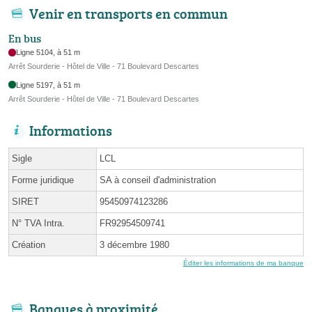
Venir en transports en commun
En bus
Ligne 5104, à 51 m
Arrêt Sourderie - Hôtel de Ville - 71 Boulevard Descartes
Ligne 5197, à 51 m
Arrêt Sourderie - Hôtel de Ville - 71 Boulevard Descartes
Informations
Sigle
LCL
Forme juridique
SA à conseil d'administration
SIRET
95450974123286
N° TVA Intra.
FR92954509741
Création
3 décembre 1980
Éditer les informations de ma banque
Banques à proximité