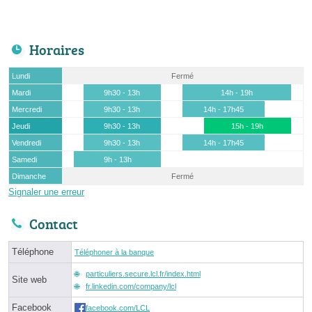
Horaires
Lundi
Fermé
Mardi
9h30 - 13h
14h - 19h
Mercredi
9h30 - 13h
14h - 17h45
Jeudi
9h30 - 13h
15h - 19h
Vendredi
9h30 - 13h
14h - 17h45
Samedi
9h - 13h
Dimanche
Fermé
Signaler une erreur
Contact
Téléphone
Téléphoner à la banque
particuliers.secure.lcl.fr/index.html
Site web
fr.linkedin.com/company/lcl
Facebook
facebook.com/LCL