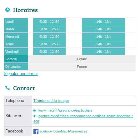
Horaires
Lundi
9h30 - 12h30
14h - 18h
Mardi
9h30 - 12h30
14h - 18h
Mercredi
9h30 - 12h30
14h - 18h
Jeudi
9h30 - 12h30
14h - 18h
Vendredi
9h30 - 12h30
14h - 18h
Samedi
Fermé
Dimanche
Fermé
Signaler une erreur
Contact
Téléphone
Téléphoner à la banque
www.macif.fr/assurance/particuliers
Site web
agence.macif.fr/assurance/agence-conflans-sainte-honorine-7
809
Facebook
facebook.com/MacifAssurances