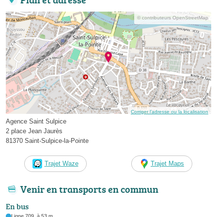
© contributeurs OpenStreetMap
Corriger l’adresse ou la localisation
Agence Saint Sulpice
2 place Jean Jaurès
81370 Saint-Sulpice-la-Pointe
Trajet Waze
Trajet Maps
Venir en transports en commun
En bus
Ligne 709, à 53 m