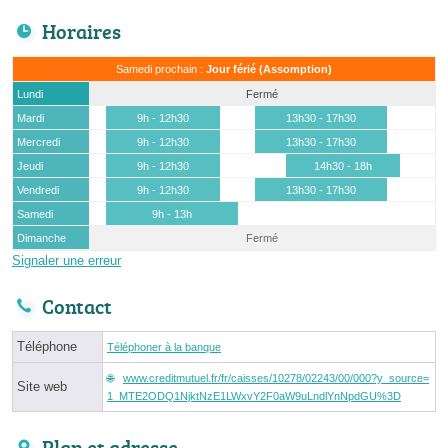
Horaires
Samedi prochain :
Jour férié (Assomption)
Lundi
Fermé
Mardi
9h - 12h30
13h30 - 17h30
Mercredi
9h - 12h30
13h30 - 17h30
Jeudi
9h - 12h30
14h30 - 18h
Vendredi
9h - 12h30
13h30 - 17h30
Samedi
9h - 13h
Dimanche
Fermé
Signaler une erreur
Contact
Téléphone
Téléphoner à la banque
www.creditmutuel.fr/fr/caisses/10278/02243/00/000?y_source=
Site web
1_MTE2ODQ1NjktNzE1LWxvY2F0aW9uLndlYnNpdGU%3D
Plan et adresse