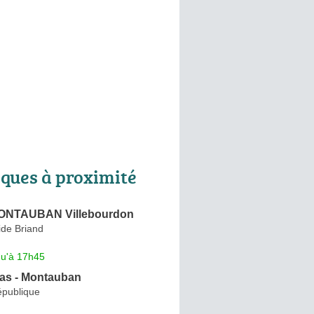
ques à proximité
ONTAUBAN Villebourdon
ide Briand
qu'à 17h45
as - Montauban
épublique