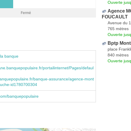
Ouverte jus
Agence 
Fermé
FOUCAULT
Avenue du 1
765 mètres
Ouverte jus
Bptp Mon
place Frankl
840 mètres
 la banque
Ouverte jus
ne.banquepopulaire.fr/portailinternet/Pages/defaul
anquepopulaire.fr/banque-assurance/agence-mont
auche-id1780700304
com/banquepopulaire