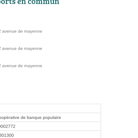
ports en commun
2 avenue de mayenne
2 avenue de mayenne
2 avenue de mayenne
oopérative de banque populaire
0002772
801300