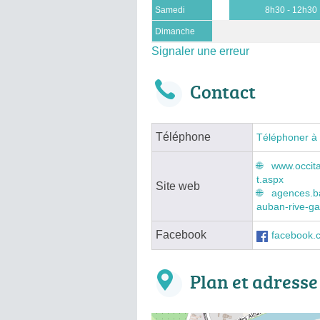
Samedi
8h30 - 12h30
Dimanche
Signaler une erreur
Contact
Téléphone
Téléphoner à
www.occita
t.aspx
Site web
agences.b
auban-rive-g
Facebook
facebook.
Plan et adresse