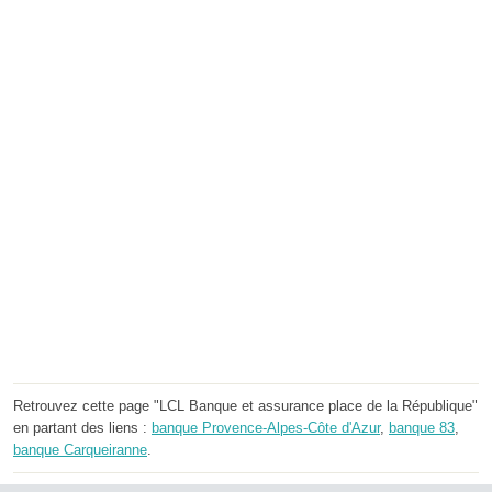
Retrouvez cette page "LCL Banque et assurance place de la République"
en partant des liens :
banque Provence-Alpes-Côte d'Azur
,
banque 83
,
banque Carqueiranne
.