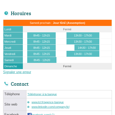
Horaires
Samedi prochain :
Jour férié (Assomption)
Lundi
Fermé
Mardi
8h45 - 12h15
13h30 - 17h30
Mercredi
8h45 - 12h15
13h30 - 17h30
Jeudi
8h45 - 12h15
14h30 - 17h30
Vendredi
8h45 - 12h15
13h30 - 17h30
Samedi
8h45 - 12h20
Dimanche
Fermé
Signaler une erreur
Contact
Téléphone
Téléphoner à la banque
www.lcl.fr/agence-banque
Site web
www.linkedin.com/company/lcl
Facebook
facebook.com/LCL