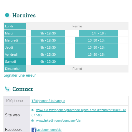
Horaires
Lundi
Fermé
Mardi
9h - 12h30
14h - 18h
Mercredi
9h - 12h30
13h30 - 18h
Jeudi
9h - 12h30
13h30 - 18h
Vendredi
9h - 12h30
13h30 - 18h
Samedi
9h - 12h30
Dimanche
Fermé
Signaler une erreur
Contact
Téléphone
Téléphoner à la banque
www.cic.fr/fr/agence/provence-alpes-cote-d'azur/var/10096-18
Site web
077-00
www.linkedin.com/company/cic
Facebook
facebook.com/cic