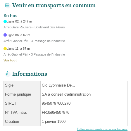
Venir en transports en commun
En bus
Ligne 02, à 247 m
Arrêt Gare Routière - Boulevard des Fleurs
Ligne 06, à 67 m
Arrêt Gabriel Péri - 3 Passage de l’Industrie
Ligne 11, à 67 m
Arrêt Gabriel Péri - 3 Passage de l’Industrie
Voir tout
Informations
Sigle
Cic Lyonnaise De...
Forme juridique
SA à conseil d'administration
SIRET
95450797600270
N° TVA Intra.
FR35954507976
Création
1 janvier 1900
Éditer les informations de ma banque