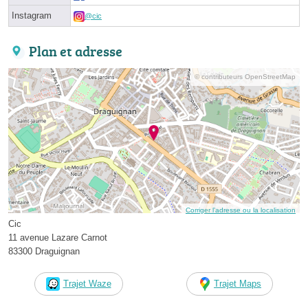
Instagram
@cic
Plan et adresse
© contributeurs OpenStreetMap
Corriger l’adresse ou la localisation
Cic
11 avenue Lazare Carnot
83300 Draguignan
Trajet Waze
Trajet Maps