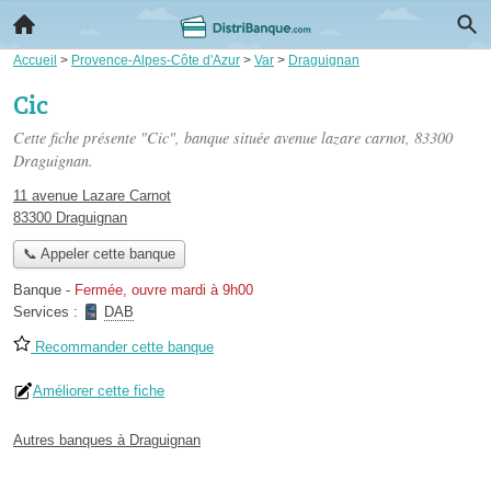
Accueil
>
Provence-Alpes-Côte d'Azur
>
Var
>
Draguignan
Cic
Cette fiche présente "Cic", banque située
avenue lazare carnot
, 83300
Draguignan.
11 avenue Lazare Carnot
83300 Draguignan
📞 Appeler cette banque
Banque
-
Fermée, ouvre mardi à 9h00
Services :
DAB
Recommander cette banque
Améliorer cette fiche
Autres banques à Draguignan