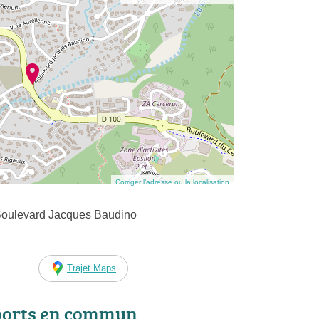
Corriger l’adresse ou la localisation
Boulevard Jacques Baudino
Trajet Maps
ports en commun