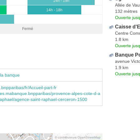
14h - 19h
Allée de Va
14h - 18h
132 mètres
Ouverte jus
Caisse d'
Fermé
Centre Comm
1.8 km
Ouverte jus
Banque Po
avenue Vict
1.9 km
Ouverte jus
 la banque
npparibas/fr/Accueil-part-fr
es.mabanque.bnpparibas/provence-alpes-cote-d-a
-raphael/agence-saint-raphael-cerceron-1500
© contributeurs OpenStreetMap