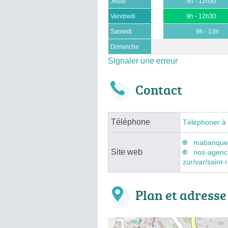
Jeudi
9h - 12h30
Vendredi
9h - 12h30
Samedi
9h - 13h
Dimanche
Signaler une erreur
Contact
Téléphone
Téléphoner à
mabanque.b
Site web
nos-agenc
zur/var/saint
Plan et adresse