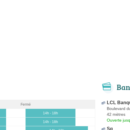
Ban
LCL Banqu
Fermé
Boulevard d
14h - 18h
42 mètres
Ouverte jus
14h - 18h
Sg