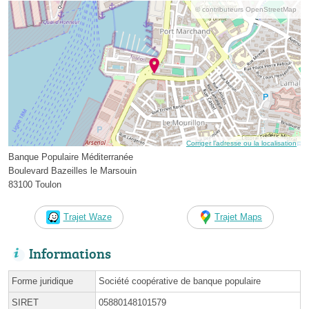
© contributeurs OpenStreetMap
Corriger l’adresse ou la localisation
Banque Populaire Méditerranée
Boulevard Bazeilles le Marsouin
83100 Toulon
Trajet Waze
Trajet Maps
Informations
Forme juridique
Société coopérative de banque populaire
SIRET
05880148101579