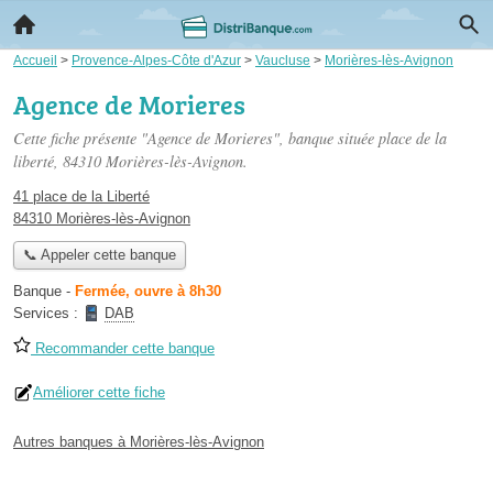
Accueil
>
Provence-Alpes-Côte d'Azur
>
Vaucluse
>
Morières-lès-Avignon
Agence de Morieres
Cette fiche présente "Agence de Morieres", banque située
place de la
liberté
, 84310 Morières-lès-Avignon.
41 place de la Liberté
84310 Morières-lès-Avignon
📞 Appeler cette banque
Banque
-
Fermée, ouvre à 8h30
Services :
DAB
Recommander cette banque
Améliorer cette fiche
Autres banques à Morières-lès-Avignon