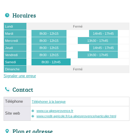
Horaires
Lundi
Fermé
Mardi
8h30 - 12h15
14h45 - 17h45
Mercredi
8h30 - 12h15
13h30 - 17h45
Jeudi
8h30 - 12h15
14h45 - 17h45
Vendredi
8h30 - 12h15
13h30 - 17h45
Samedi
8h30 - 12h45
Dimanche
Fermé
Signaler une erreur
Contact
Téléphone
Téléphoner à la banque
www.ca-alpesprovence.fr
Site web
www.credit-agricole.fr/ca-alpesprovence/particulier.html
Plan et adresse