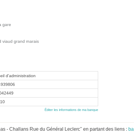
a gare
d viaud grand marais
eil d'administration
4939806
042449
010
Éditer les informations de ma banque
s - Challans Rue du Général Leclerc" en partant des liens :
ba