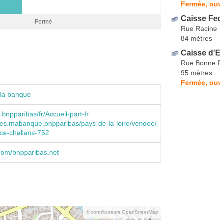
Fermée, ou
Caisse Fed
Fermé
Rue Racine
84 mètres
Caisse d'
Rue Bonne 
95 mètres
Fermée, ouv
 la banque
npparibas/fr/Accueil-part-fr
es.mabanque.bnpparibas/pays-de-la-loire/vendee/
ce-challans-752
com/bnpparibas.net
© contributeurs OpenStreetMap