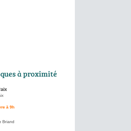
ques à proximité
aix
ix
re à 9h
e Briand