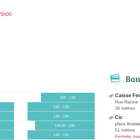
15h00
Ban
Caisse Fed
15h - 19h
Rue Racine
14h - 19h
35 mètres
14h - 19h
Cic
place Aristid
14h30 - 19h
51 mètres
14h - 19h
Fermée, ouv