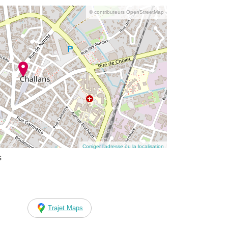
© contributeurs OpenStreetMap
Corriger l’adresse ou la localisation
s
Trajet Maps