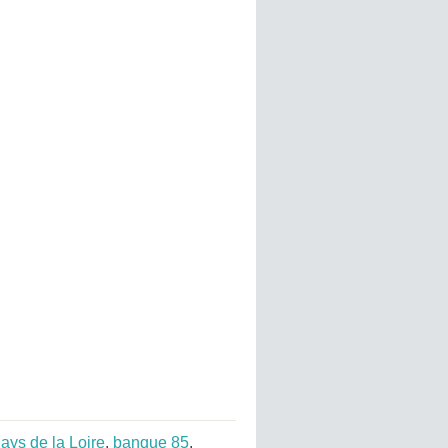
ys de la Loire
,
banque 85
,