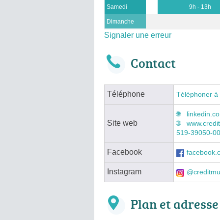
Samedi
9h - 13h
Dimanche
Signaler une erreur
Contact
Téléphone
Téléphoner à
linkedin.c
Site web
www.credit
519-39050-0
Facebook
facebook.
Instagram
@creditmu
Plan et adresse