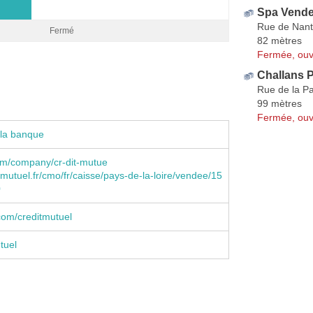
Spa Vendee
Rue de Nan
Fermé
82 mètres
Fermée, ouv
Challans P
Rue de la Pa
99 mètres
Fermée, ouv
 la banque
om/company/cr-dit-mutue
mutuel.fr/cmo/fr/caisse/pays-de-la-loire/vendee/15
0
com/creditmutuel
tuel