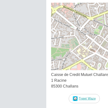
Caisse de Credit Mutuel Challan
1 Racine
85300 Challans
Trajet Waze