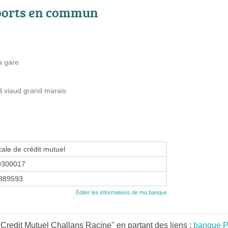
ports en commun
a gare
d viaud grand marais
cale de crédit mutuel
9300017
389593
Éditer les informations de ma banque
Credit Mutuel Challans Racine" en partant des liens :
banque Pa