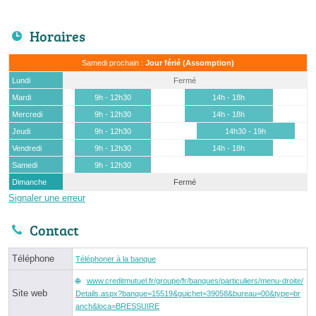
Horaires
Samedi prochain :
Jour férié (Assomption)
Lundi
Fermé
Mardi
9h - 12h30
14h - 18h
Mercredi
9h - 12h30
14h - 18h
Jeudi
9h - 12h30
14h30 - 19h
Vendredi
9h - 12h30
14h - 18h
Samedi
9h - 12h30
Dimanche
Fermé
Signaler une erreur
Contact
Téléphone
Téléphoner à la banque
www.creditmutuel.fr/groupe/fr/banques/particuliers/menu-droite/
Site web
Details.aspx?banque=15519&guichet=39058&bureau=00&type=br
anch&loca=BRESSUIRE