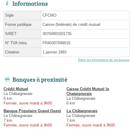
Informations
Sigle
CFCMO
Forme juridique
Caisse (fédérale) de crédit mutuel
SIRET
30704901501735
N° TVA Intra.
FR40307049015
Création
1 janvier 1993
Éditer les informations de ma banque
Banques à proximité
Crédit Mutuel
Caisse Crédit Mutuel la
La Châtaigneraie
Chataigneraie
6 km
La Châtaigneraie
Fermée, ouvre mardi à 9h00
6 km
Banque Populaire Grand Ouest
La Châtaigneraie
La Châtaigneraie
La Châtaigneraie
7 km
7 km
Fermée, ouvre mardi à 9h00
Fermée, ouvre mardi à 9h00