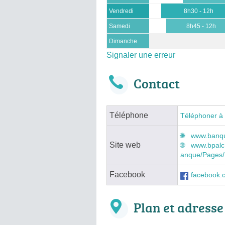
Vendredi
8h30 - 12h
Samedi
8h45 - 12h
Dimanche
Signaler une erreur
Contact
Téléphone
Téléphoner à
www.banque
Site web
www.bpalc.
anque/Pages/R
Facebook
facebook
Plan et adresse