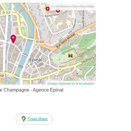
© contributeurs OpenStreetMap
Corriger l’adresse ou la localisation
ne Champagne - Agence Epinal
Trajet Maps