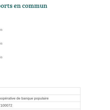
ports en commun
ns
ns
ns
oopérative de banque populaire
7100072