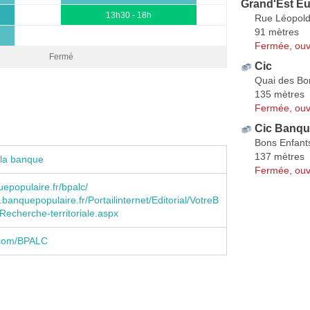
Grand'Est Eu
13h30 - 18h
Rue Léopold
91 mètres
Fermée, ouv
Fermé
Cic
Quai des Bo
135 mètres
Fermée, ouv
Cic Banque
Bons Enfant
137 mètres
 la banque
Fermée, ouv
populaire.fr/bpalc/
banquepopulaire.fr/Portailinternet/Editorial/VotreB
echerche-territoriale.aspx
.com/BPALC