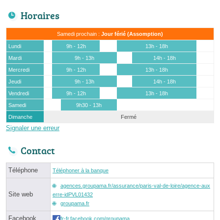
Horaires
Samedi prochain :
Jour férié (Assomption)
Lundi
9h - 12h
13h - 18h
Mardi
9h - 13h
14h - 18h
Mercredi
9h - 12h
13h - 18h
Jeudi
9h - 13h
14h - 18h
Vendredi
9h - 12h
13h - 18h
Samedi
9h30 - 13h
Dimanche
Fermé
Signaler une erreur
Contact
Téléphone
Téléphoner à la banque
agences.groupama.fr/assurance/paris-val-de-loire/agence-aux
Site web
erre-idPVL01432
groupama.fr
Facebook
fr-fr.facebook.com/groupama