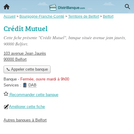
Accueil
>
Bourgogne-Franche-Comté
>
Territoire de Belfort
>
Belfort
Crédit Mutuel
Cette fiche présente "Crédit Mutuel", banque située
avenue jean jaurès
,
90000 Belfort.
103 avenue Jean Jaurès
90000 Belfort
📞 Appeler cette banque
Banque
-
Fermée, ouvre mardi à 9h00
Services :
DAB
Recommander cette banque
Améliorer cette fiche
Autres banques à Belfort