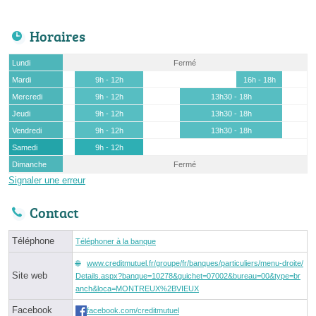
Horaires
Lundi
Fermé
Mardi
9h - 12h
16h - 18h
Mercredi
9h - 12h
13h30 - 18h
Jeudi
9h - 12h
13h30 - 18h
Vendredi
9h - 12h
13h30 - 18h
Samedi
9h - 12h
Dimanche
Fermé
Signaler une erreur
Contact
Téléphone
Téléphoner à la banque
www.creditmutuel.fr/groupe/fr/banques/particuliers/menu-droite/
Site web
Details.aspx?banque=10278&guichet=07002&bureau=00&type=br
anch&loca=MONTREUX%2BVIEUX
Facebook
facebook.com/creditmutuel